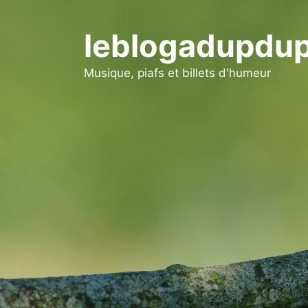
Aller
au
leblogadupdup
contenu
Musique, piafs et billets d'humeur