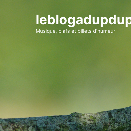
Aller
au
leblogadupdup
contenu
Musique, piafs et billets d'humeur