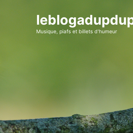
Aller
au
leblogadupdup
contenu
Musique, piafs et billets d'humeur