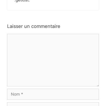
Laisser un commentaire
Commentaire
Nom
E-