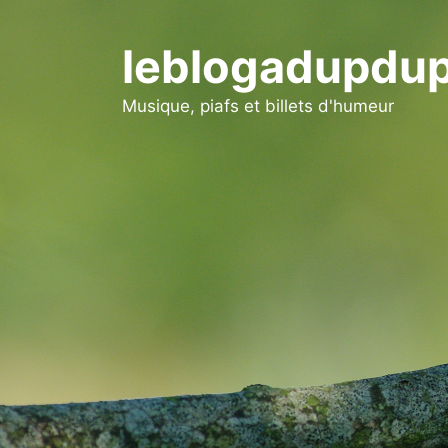
Aller
au
leblogadupdup
contenu
Musique, piafs et billets d'humeur