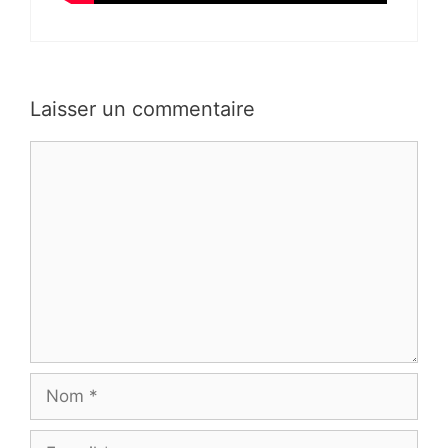
Laisser un commentaire
Commentaire
Nom
E-