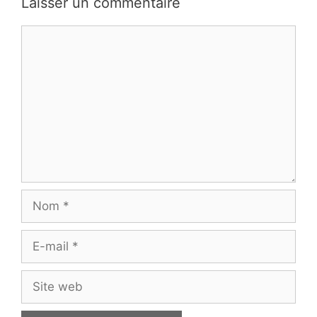
Laisser un commentaire
Commentaire
Nom
E-
mail
Site
web