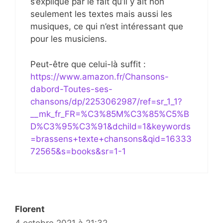
s’explique par le fait qu’il y ait non
seulement les textes mais aussi les
musiques, ce qui n’est intéressant que
pour les musiciens.
Peut-être que celui-là suffit :
https://www.amazon.fr/Chansons-
dabord-Toutes-ses-
chansons/dp/2253062987/ref=sr_1_1?
__mk_fr_FR=%C3%85M%C3%85%C5%B
D%C3%95%C3%91&dchild=1&keywords
=brassens+texte+chansons&qid=16333
72565&s=books&sr=1-1
Florent
4 octobre 2021 à 21:32