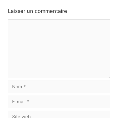
Laisser un commentaire
Commentaire
Nom
E-
mail
Site