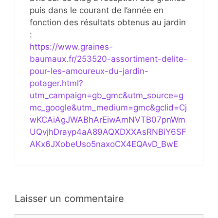
puis dans le courant de l’année en
fonction des résultats obtenus au jardin
:
https://www.graines-
baumaux.fr/253520-assortiment-delite-
pour-les-amoureux-du-jardin-
potager.html?
utm_campaign=gb_gmc&utm_source=g
mc_google&utm_medium=gmc&gclid=Cj
wKCAiAgJWABhArEiwAmNVTB07pnWm
UQvjhDrayp4aA89AQXDXXAsRNBiY6SF
AKx6JXobeUso5naxoCX4EQAvD_BwE
Laisser un commentaire