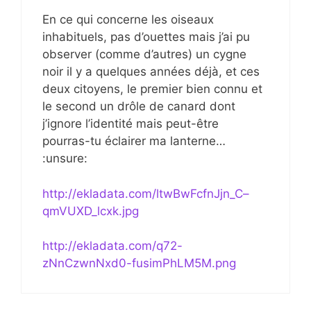
En ce qui concerne les oiseaux
inhabituels, pas d’ouettes mais j’ai pu
observer (comme d’autres) un cygne
noir il y a quelques années déjà, et ces
deux citoyens, le premier bien connu et
le second un drôle de canard dont
j’ignore l’identité mais peut-être
pourras-tu éclairer ma lanterne…
:unsure:
http://ekladata.com/ltwBwFcfnJjn_C–
qmVUXD_lcxk.jpg
http://ekladata.com/q72-
zNnCzwnNxd0-fusimPhLM5M.png