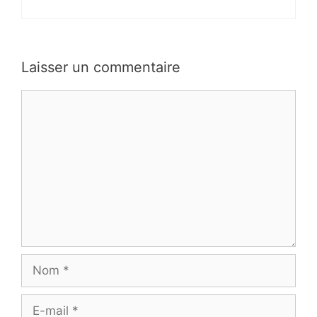
Laisser un commentaire
Commentaire
Nom
E-