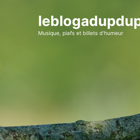
Aller
au
leblogadupdup
contenu
Musique, piafs et billets d'humeur