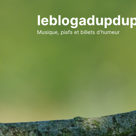
Aller
au
leblogadupdup
contenu
Musique, piafs et billets d'humeur