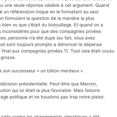
as eu une seule réponse valable à cet argument. Quand
né un référendum inique en le formatant au seul
t en formulant la question de la manière la plus
 bien vu que c’était du bidouillage. Et quand on a
cs inconsidérés pour que des compagnies privées
es, personne n’a été dupe (au fait, vous avez
poil sont toujours prompts a dénoncer la dépense
u final aux compagnies privées ?). Tout cela était cousu
p grosse.
it à son successeur « un bâton merdeux ».
a décision présidentielle. Peut-être que Macron,
lution qui lui était la plus favorable. Mais faisons
age politique et ne boudons pas trop notre plaisir.
 lutte contre les changements climatiques a été