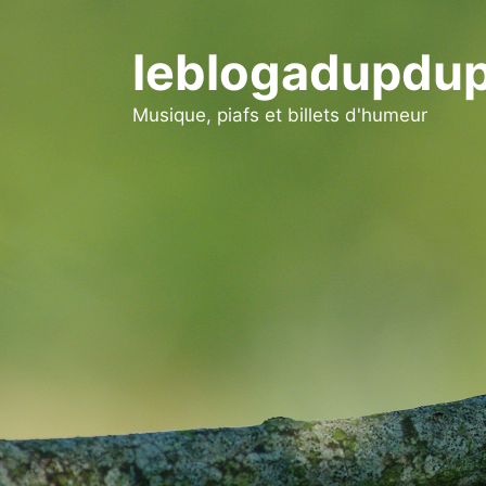
Aller
au
leblogadupdup
contenu
Musique, piafs et billets d'humeur