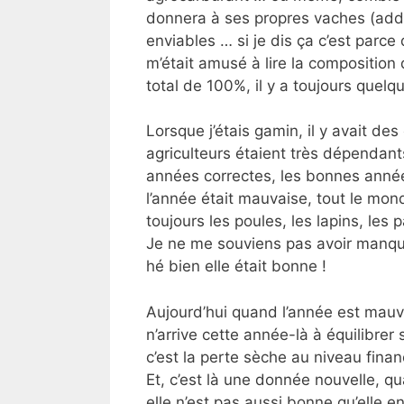
donnera à ses propres vaches (addi
enviables … si je dis ça c’est parce
m’était amusé à lire la composition
total de 100%, il y a toujours quel
Lorsque j’étais gamin, il y avait de
agriculteurs étaient très dépendants
années correctes, les bonnes anné
l’année était mauvaise, tout le mo
toujours les poules, les lapins, les
Je ne me souviens pas avoir manqué
hé bien elle était bonne !
Aujourd’hui quand l’année est mauva
n’arrive cette année-là à équilibrer
c’est la perte sèche au niveau finan
Et, c’est là une donnée nouvelle, q
elle n’est pas aussi bonne qu’elle en