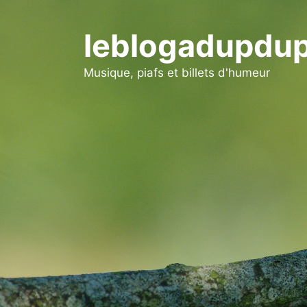
Aller
au
leblogadupdup
contenu
Musique, piafs et billets d'humeur