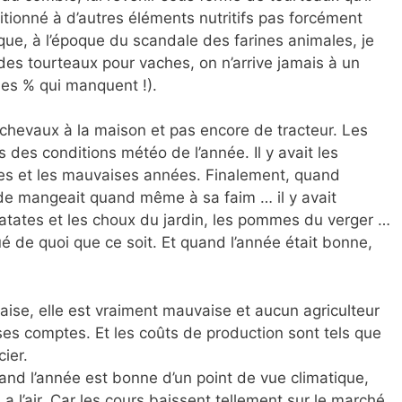
tionné à d’autres éléments nutritifs pas forcément
 que, à l’époque du scandale des farines animales, je
 des tourteaux pour vaches, on n’arrive jamais à un
ques % qui manquent !).
s chevaux à la maison et pas encore de tracteur. Les
 des conditions météo de l’année. Il y avait les
es et les mauvaises années. Finalement, quand
nde mangeait quand même à sa faim … il y avait
 patates et les choux du jardin, les pommes du verger …
 de quoi que ce soit. Et quand l’année était bonne,
ise, elle est vraiment mauvaise et aucun agriculteur
 ses comptes. Et les coûts de production sont tels que
cier.
uand l’année est bonne d’un point de vue climatique,
 a l’air. Car les cours baissent tellement sur le marché