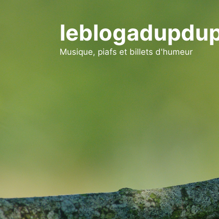
Aller
au
leblogadupdup
contenu
Musique, piafs et billets d'humeur