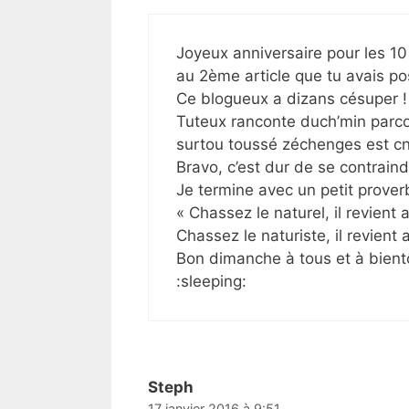
Joyeux anniversaire pour les 10
au 2ème article que tu avais p
Ce blogueux a dizans césuper !
Tuteux ranconte duch’min parco
surtou toussé zéchenges est c
Bravo, c’est dur de se contraind
Je termine avec un petit prover
« Chassez le naturel, il revient 
Chassez le naturiste, il revient
Bon dimanche à tous et à bientôt
:sleeping:
Steph
17 janvier 2016 à 9:51