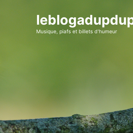
Aller
au
leblogadupdup
contenu
Musique, piafs et billets d'humeur