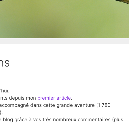
ns
’hui.
onts depuis mon
premier article
.
r accompagné dans cette grande aventure (1 780
).
ce blog grâce à vos très nombreux commentaires (plus