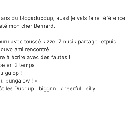
 ans du blogadupdup, aussi je vais faire référence
osté mon cher Bernard.
uru avec toussé kizze, 7musik partager etpuis
nouvo ami rencontré.
re à écrire avec des fautes !
be en 2 temps :
au galop !
 au bungalow ! »
 les Dupdup. :biggrin: :cheerful: :silly: