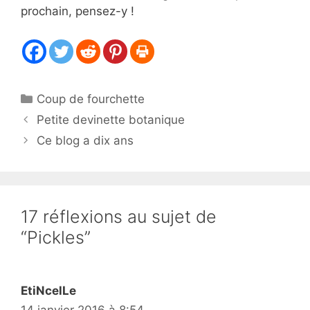
prochain, pensez-y !
Catégories
Coup de fourchette
Petite devinette botanique
Ce blog a dix ans
17 réflexions au sujet de
“Pickles”
EtiNcelLe
14 janvier 2016 à 8:54