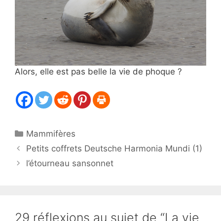
Alors, elle est pas belle la vie de phoque ?
Catégories
Mammifères
Petits coffrets Deutsche Harmonia Mundi (1)
l’étourneau sansonnet
29 réflexions au sujet de “La vie