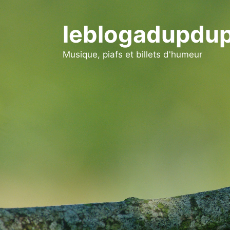
Aller
au
leblogadupdup
contenu
Musique, piafs et billets d'humeur