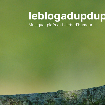
Aller
au
leblogadupdup
contenu
Musique, piafs et billets d'humeur