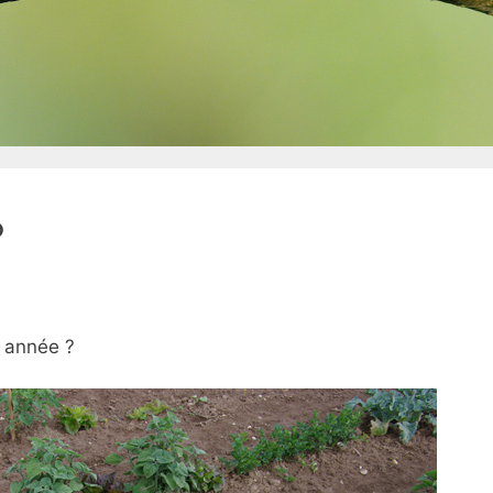
?
e année ?