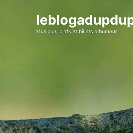
Aller
au
leblogadupdup
contenu
Musique, piafs et billets d'humeur