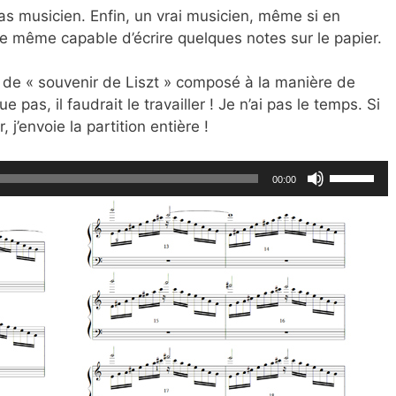
as musicien. Enfin, un vrai musicien, même si en
t de même capable d’écrire quelques notes sur le papier.
de « souvenir de Liszt » composé à la manière de
oue pas, il faudrait le travailler ! Je n’ai pas le temps. Si
, j’envoie la partition entière !
Utilisez
00:00
les
flèches
haut/bas
pour
augmente
ou
diminuer
le
volume.