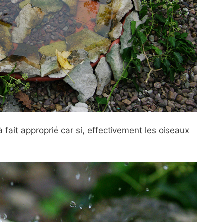
à fait approprié car
si, effectivement les oiseaux