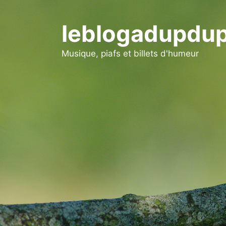
Aller
au
leblogadupdup
contenu
Musique, piafs et billets d'humeur