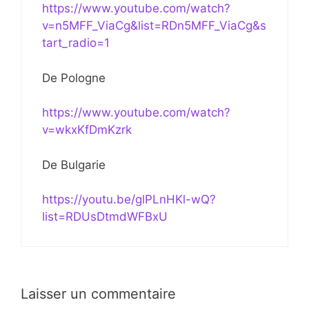
https://www.youtube.com/watch?
v=n5MFF_ViaCg&list=RDn5MFF_ViaCg&s
tart_radio=1
De Pologne
https://www.youtube.com/watch?
v=wkxKfDmKzrk
De Bulgarie
https://youtu.be/glPLnHKl-wQ?
list=RDUsDtmdWFBxU
Laisser un commentaire