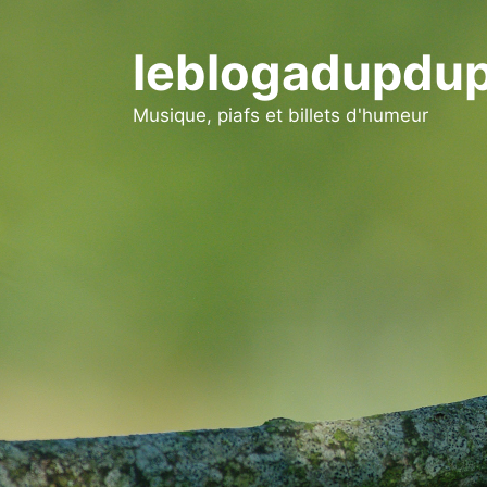
Aller
au
leblogadupdup
contenu
Musique, piafs et billets d'humeur