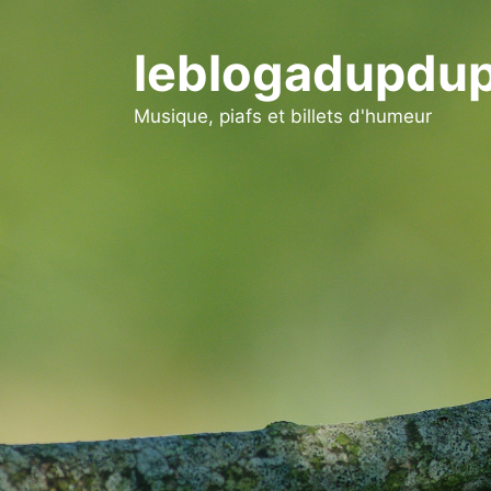
Aller
au
leblogadupdup
contenu
Musique, piafs et billets d'humeur