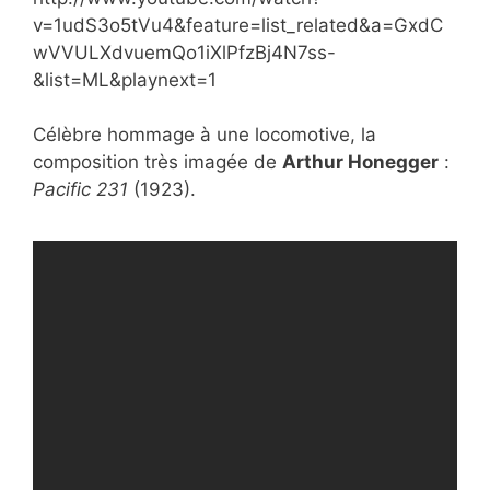
v=1udS3o5tVu4&feature=list_related&a=GxdC
wVVULXdvuemQo1iXlPfzBj4N7ss-
&list=ML&playnext=1
Célèbre hommage à une
locomotive, la
composition très imagée de
Arthur Honegger
:
Pacific 231
(1923).