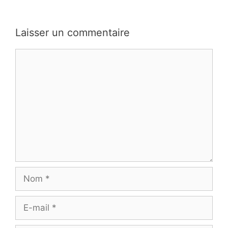
Laisser un commentaire
Commentaire
Nom
E-
mail