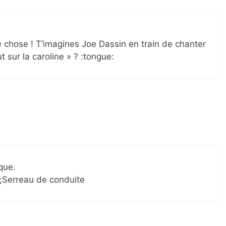
hose ! T’imagines Joe Dassin en train de chanter
aut sur la caroline » ? :tongue:
que.
ine;Serreau de conduite