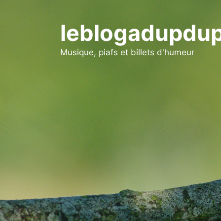
Aller
au
leblogadupdup
contenu
Musique, piafs et billets d'humeur