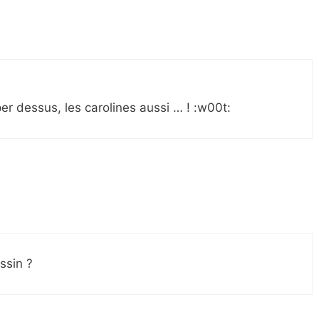
per dessus, les carolines aussi … ! :w00t:
ssin ?