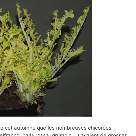
pte cet automne que les nombreuses chicorées
stelfranco, palla rossa, grumolo …) avaient de grosses