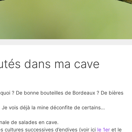
utés dans ma cave
e quoi ? De bonne bouteilles de Bordeaux ? De bières
 Je vois déjà la mine déconfite de certains…
rnale de salades en cave.
s cultures successives d’endives (voir ici
le 1er
et le