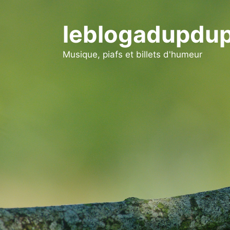
Aller
au
leblogadupdup
contenu
Musique, piafs et billets d'humeur