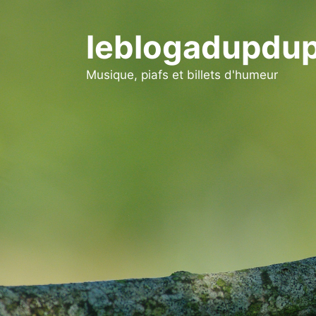
Aller
au
leblogadupdup
contenu
Musique, piafs et billets d'humeur