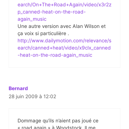
earch/On+The+Road+Again/video/x3r2z
p_canned-heat-on-the-road-
again_music
Une autre version avec Alan Wilson et
ça voix si particulière .
http://www.dailymotion.com/relevance/s
earch/canned+heat/video/x9clx_canned
-heat-on-the-road-again_music
Bernard
28 juin 2009 à 12:02
Dommage qu’ils n’aient pas joué ce
« road again » à Woodstock. Il me