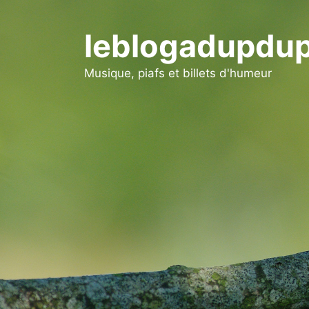
Aller
au
leblogadupdup
contenu
Musique, piafs et billets d'humeur