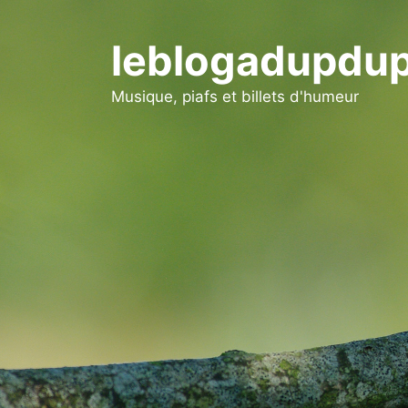
Aller
au
leblogadupdup
contenu
Musique, piafs et billets d'humeur