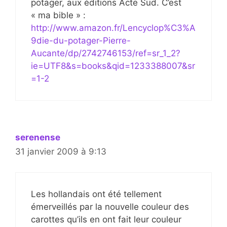
potager, aux éditions Acte Sud. C’est
« ma bible » :
http://www.amazon.fr/Lencyclop%C3%A
9die-du-potager-Pierre-
Aucante/dp/2742746153/ref=sr_1_2?
ie=UTF8&s=books&qid=1233388007&sr
=1-2
serenense
31 janvier 2009 à 9:13
Les hollandais ont été tellement
émerveillés par la nouvelle couleur des
carottes qu’ils en ont fait leur couleur