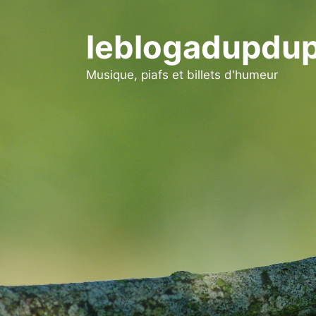
Aller
au
leblogadupdup
contenu
Musique, piafs et billets d'humeur