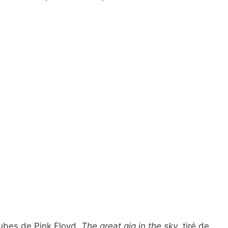
tubes de Pink Floyd,
The great gig in the sky
, tiré de