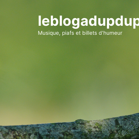
Aller
au
leblogadupdup
contenu
Musique, piafs et billets d'humeur