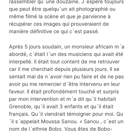
rassembler qu´une douzaine. J´espère toujours
que peut être quelqu´un ait photographié ou
même filmé la scène et que je parvienne à
récupérer ces images qui prouveraient de
manière définitive ce qui c´est passé.
Après 5 jours soudain, un monsieur africain m´a
abordé, c´était l´un des musiciens qui avait été
interpellé. Il était tout content de me retrouver
car il me cherchait depuis plusieurs jours. Il se
sentait mal de n´avoir rien pu faire et de ne pas
avoir pu me remercier d´être intervenu en leur
faveur. Il était profondément touché et surpris
par mon intervention et m´a dit qu´il habitait
Grenoble, qu´il avait 3 enfants et qu´il était
français. Qu´il viendrait témoigner pour moi. Qu
´il s´appelait Moussa Sanou. « Sanou , c´est un
nom de l´ethnie Bobo. Vous êtes de Bobo-