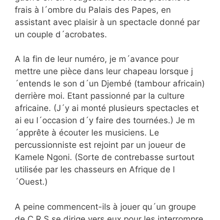
frais à l´ombre du Palais des Papes, en
assistant avec plaisir à un spectacle donné par
un couple d´acrobates.
A la fin de leur numéro, je m´avance pour
mettre une pièce dans leur chapeau lorsque j
´entends le son d´un Djembé (tambour africain)
derrière moi. Etant passionné par la culture
africaine. (J´y ai monté plusieurs spectacles et
ai eu l´occasion d´y faire des tournées.) Je m
´apprête à écouter les musiciens. Le
percussionniste est rejoint par un joueur de
Kamele Ngoni. (Sorte de contrebasse surtout
utilisée par les chasseurs en Afrique de l
´Ouest.)
A peine commencent-ils à jouer qu´un groupe
de C.R.S se dirige vers eux pour les interrompre