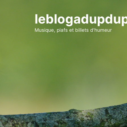
Aller
au
leblogadupdup
contenu
Musique, piafs et billets d'humeur