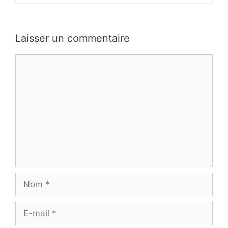
Laisser un commentaire
Commentaire
Nom
E-
mail