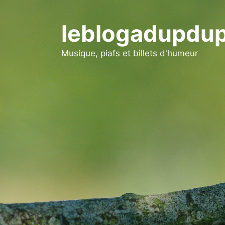
Aller
au
leblogadupdup
contenu
Musique, piafs et billets d'humeur