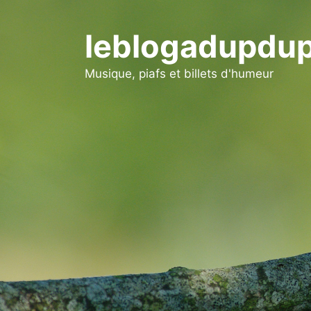
Aller
au
leblogadupdup
contenu
Musique, piafs et billets d'humeur