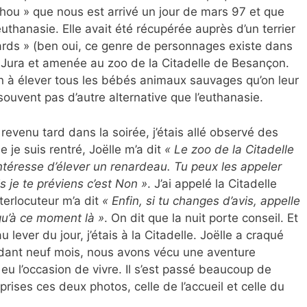
hou » que nous est arrivé un jour de mars 97 et que
uthanasie. Elle avait été récupérée auprès d’un terrier
nards » (ben oui, ce genre de personnages existe dans
Jura et amenée au zoo de la Citadelle de Besançon.
n à élever tous les bébés animaux sauvages qu’on leur
 souvent pas d’autre alternative que l’euthanasie.
 revenu tard dans la soirée, j’étais allé observé des
e je suis rentré, Joëlle m’a dit
« Le zoo de la Citadelle
intéresse d’élever un renardeau. Tu peux les appeler
is je te préviens c’est Non »
. J’ai appelé la Citadelle
terlocuteur m’a dit
« Enfin, si tu changes d’avis, appelle
qu’à ce moment là »
. On dit que la nuit porte conseil. Et
lever du jour, j’étais à la Citadelle. Joëlle a craqué
ndant neuf mois, nous avons vécu une aventure
eu l’occasion de vivre. Il s’est passé beaucoup de
rises ces deux photos, celle de l’accueil et celle du