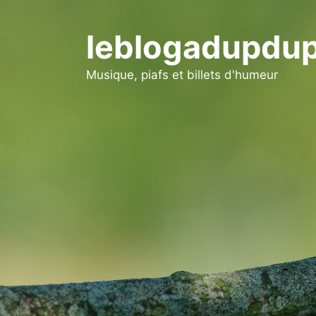
Aller
au
leblogadupdup
contenu
Musique, piafs et billets d'humeur