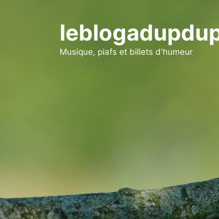
Aller
au
leblogadupdup
contenu
Musique, piafs et billets d'humeur