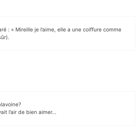
é : « Mireille je l’aime, elle a une coiffure comme
ûr).
alavoine?
it l’air de bien aimer…