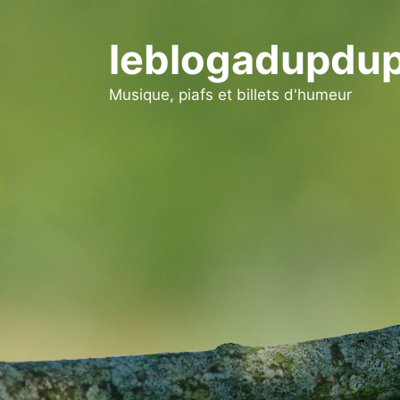
Aller
au
leblogadupdup
contenu
Musique, piafs et billets d'humeur