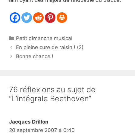
larmoyant des majors de l’industrie du disque.
Catégories
Petit dimanche musical
En pleine cure de raisin ! (2)
Bonne chance !
76 réflexions au sujet de
“L’intégrale Beethoven”
Jacques Drillon
20 septembre 2007 à 0:40