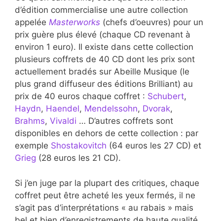
d’édition commercialise une autre collection
appelée
Masterworks
(chefs d’oeuvres) pour un
prix guère plus élevé (chaque CD revenant à
environ 1 euro). Il existe dans cette collection
plusieurs coffrets de 40 CD dont les prix sont
actuellement bradés sur Abeille Musique (le
plus grand diffuseur des éditions Brilliant) au
prix de 40 euros chaque coffret :
Schubert
,
Haydn
,
Haendel
,
Mendelssohn
,
Dvorak
,
Brahms
,
Vivaldi
… D’autres coffrets sont
disponibles en dehors de cette collection : par
exemple
Shostakovitch
(64 euros les 27 CD) et
Grieg
(28 euros les 21 CD).
Si j’en juge par la plupart des critiques, chaque
coffret peut être acheté les yeux fermés, il ne
s’agit pas d’interprétations « au rabais » mais
bel et bien d’enregistrements de haute qualité