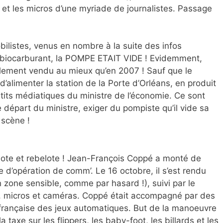
 et les micros d’une myriade de journalistes. Passage
bilistes, venus en nombre à la suite des infos
ur biocarburant, la POMPE ETAIT VIDE ! Evidemment,
galement vendu au mieux qu’en 2007 ! Sauf que le
 d’alimenter la station de la Porte d’Orléans, en produit
ppétits médiatiques du ministre de l’économie. Ce sont
 départ du ministre, exiger du pompiste qu’il vide sa
 scène !
elote et rebelote ! Jean-François Coppé a monté de
d’opération de comm’. Le 16 octobre, il s’est rendu
 zone sensible, comme par hasard !), suivi par le
, micros et caméras. Coppé était accompagné par des
française des jeux automatiques. But de la manoeuvre
a taxe sur les flippers, les baby-foot, les billards et les