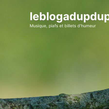
Aller
au
leblogadupdup
contenu
Musique, piafs et billets d'humeur