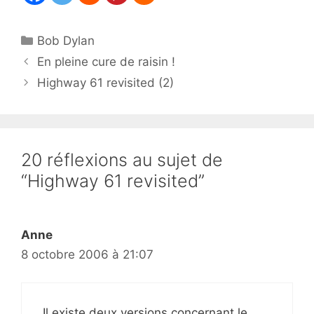
Catégories
Bob Dylan
En pleine cure de raisin !
Highway 61 revisited (2)
20 réflexions au sujet de
“Highway 61 revisited”
Anne
8 octobre 2006 à 21:07
Il existe deux versions concernant le