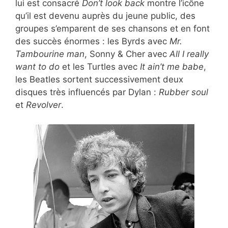
lui est consacré
Don’t look back
montre l’icône
qu’il est devenu auprès du jeune public, des
groupes s’emparent de ses chansons et en font
des succès énormes : les Byrds avec
Mr.
Tambourine man
, Sonny & Cher avec
All I really
want to do
et les Turtles avec
It ain’t me babe
,
les Beatles sortent successivement deux
disques très influencés par Dylan :
Rubber soul
et
Revolver
.