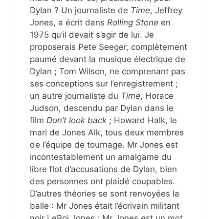
Dylan ? Un journaliste de
Time
, Jeffrey
Jones, a écrit dans
Rolling Stone
en
1975 qu’il devait s’agir de lui. Je
proposerais Pete Seeger, complètement
paumé devant la musique électrique de
Dylan ; Tom Wilson, ne comprenant pas
ses conceptions sur l’enregistrement ;
un autre journaliste du
Time
, Horace
Judson, descendu par Dylan dans le
film
Don’t look back
; Howard Halk, le
mari de Jones Alk, tous deux membres
de l’équipe de tournage. Mr Jones est
incontestablement un amalgame du
libre flot d’accusations de Dylan, bien
des personnes ont plaidé coupables.
D’autres théories se sont renvoyées la
balle : Mr Jones était l’écrivain militant
noir LeRoi Jones ; Mr Jones est un mot