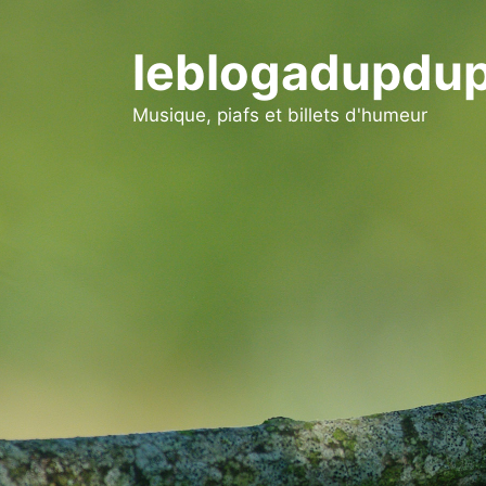
Aller
au
leblogadupdup
contenu
Musique, piafs et billets d'humeur