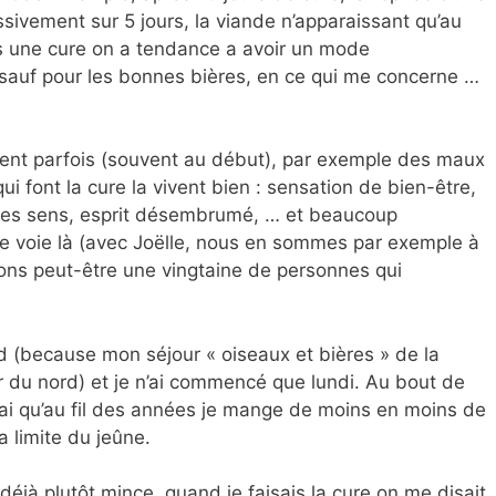
ssivement sur 5 jours, la viande n’apparaissant qu’au
s une cure on a tendance a avoir un mode
(sauf pour les bonnes bières, en ce qui me concerne …
tent parfois (souvent au début), par exemple des maux
ui font la cure la vivent bien : sensation de bien-être,
 des sens, esprit désembrumé, … et beaucoup
e voie là (avec Joëlle, nous en sommes par exemple à
ons peut-être une vingtaine de personnes qui
d (because mon séjour « oiseaux et bières » de la
 du nord) et je n’ai commencé que lundi. Au bout de
t vrai qu’au fil des années je mange de moins en moins de
a limite du jeûne.
s déjà plutôt mince, quand je faisais la cure on me disait