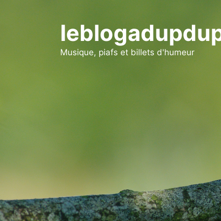
Aller
au
leblogadupdup
contenu
Musique, piafs et billets d'humeur